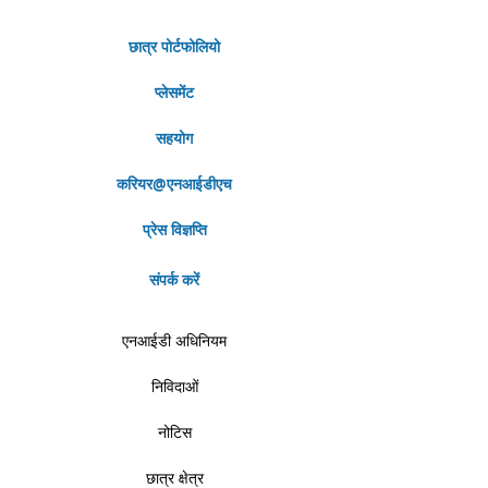
छात्र पोर्टफोलियो
प्लेसमेंट
सहयोग
करियर@एनआईडीएच
प्रेस विज्ञप्ति
संपर्क करें
एनआईडी अधिनियम
निविदाओं
नोटिस
छात्र क्षेत्र