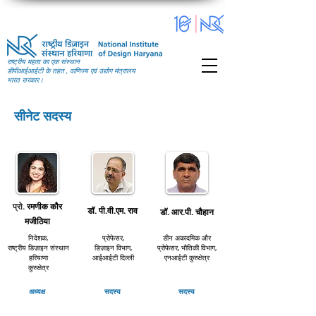
राष्ट्रीय महत्व का एक संस्थान
डीपीआईआईटी के तहत , वाणिज्य एवं उद्योग मंत्रालय
भारत सरकार।
सीनेट सदस्य
प्रो.
रमणीक कौर
डॉ. पी.वी.एम. राव
डॉ. आर.पी. चौहान
मजीठिया
निदेशक,
प्रोफेसर,
डीन अकादमिक और
राष्ट्रीय
डिज़ाइन संस्थान
डिज़ाइन विभाग,
प्रोफेसर, भौतिकी विभाग,
हरियाणा
आईआईटी दिल्ली
एनआईटी कुरुक्षेत्र
कुरुक्षेत्र
अध्यक्ष
सदस्य
सदस्य