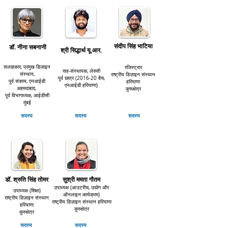
संदीप सिंह भाटिया
डॉ. नीना सबनानी
श्री सिद्धार्थ यू.आर.
सलाहकार, प्रमुख
डिज़ाइन
रजिस्ट्रार
सह-संस्थापक, लेक्सी
संस्थान,
राष्ट्रीय
डिज़ाइन
संस्थान
पूर्व छात्र (2016-20 बैच,
पूर्व संकाय, एनआईडी
हरियाणा
एनआईडी हरियाणा)
अहमदाबाद,
कुरूक्षेत्र
पूर्व विभागाध्यक्ष, आईडीसी
मुंबई
सदस्य
सदस्य
सदस्य
डॉ. श्रुति सिंह तोमर
सुश्री ममता गौतम
उपाध्यक्ष (आउटरीच, उद्योग और
उपाध्यक्ष (शिक्षा)
ऑनलाइन कार्यक्रम)
राष्ट्रीय
डिज़ाइन
संस्थान
राष्ट्रीय
डिज़ाइन
संस्थान हरियाणा
हरियाणा
कुरुक्षेत्र
कुरुक्षेत्र
सदस्य
सदस्य