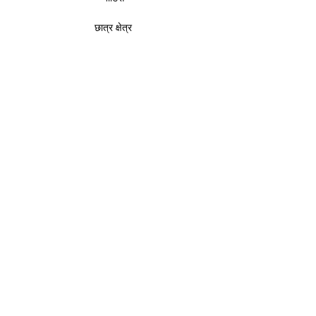
छात्र क्षेत्र
सूचना का अधिकार
खबर और आयोजन
राष्ट्रीय महत्व का एक संस्थान
डीपीआईआईटी
के तहत
, वाणिज्य एवं उद्योग मंत्रालय
भारत
सरकार
।