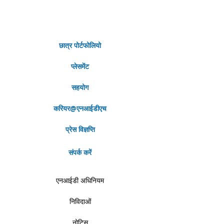
छात्र पोर्टफोलियो
प्लेसमेंट
सहयोग
करियर@एनआईडीएच
प्रेस विज्ञप्ति
संपर्क करें
एनआईडी अधिनियम
निविदाओं
नोटिस