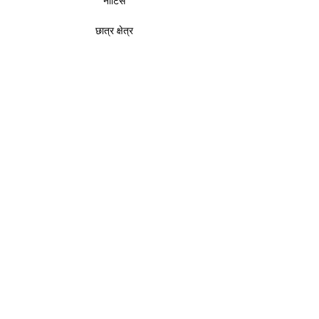
नोटिस
छात्र क्षेत्र
सूचना का अधिकार
खबर और आयोजन
राष्ट्रीय महत्व का एक संस्थान
डीपीआईआईटी
के तहत
, वाणिज्य एवं उद्योग मंत्रालय
भारत
सरकार
।