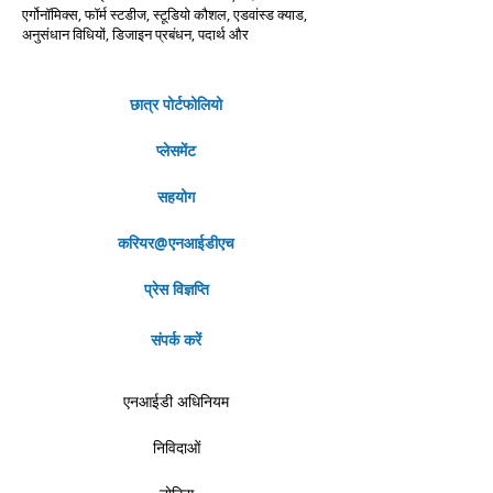
एर्गोनॉमिक्स, फॉर्म स्टडीज, स्टूडियो कौशल, एडवांस्ड क्याड,
अनुसंधान विधियों, डिजाइन प्रबंधन, पदार्थ और
छात्र पोर्टफोलियो
प्लेसमेंट
सहयोग
करियर@एनआईडीएच
प्रेस विज्ञप्ति
संपर्क करें
एनआईडी अधिनियम
निविदाओं