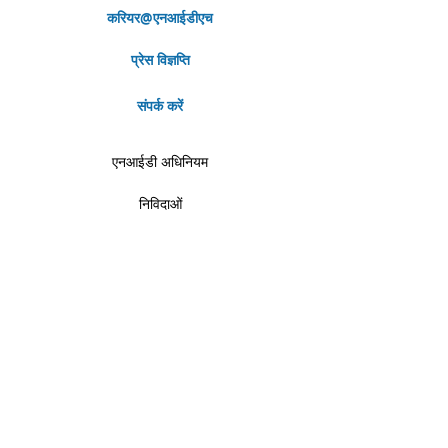
करियर@एनआईडीएच
प्रेस विज्ञप्ति
संपर्क करें
एनआईडी अधिनियम
निविदाओं
नोटिस
छात्र क्षेत्र
सूचना का अधिकार
खबर और आयोजन